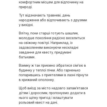
комфортним місцем для відпочинку на
природі.
Тут відзначають травневі, день
народження або відпочивають з друзями
у вихідні.
Влітку, поки старші готують шашлик,
молодше покоління радісно веселиться
на свіжому повітрі. Наприклад, із
задоволенням виконуючи нескладні
завдання для квесту, придумані
батьками.
Взимку ж так приємно зібратися сім'єю в
будинку у теплої пічки. Або гарненько
попарившись з приятелями в лазні пірнути
в крижаний ополонку.
Щоб виїзд за місто надовго запам'ятався
дітям і дорослим, пропонуємо додати в
нього щіпку пригод і влаштувати
рольовий квест на дачі.