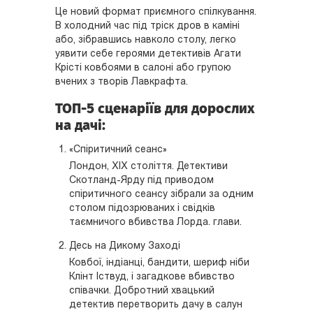
Це новий формат приємного спілкування.
В холодний час під тріск дров в каміні
або, зібравшись навколо столу, легко
уявити себе героями детективів Агати
Крісті ковбоями в салоні або групою
вчених з творів Лавкрафта.
ТОП-5 сценаріїв для дорослих
на дачі:
«Спіритичний сеанс»
Лондон, XIX століття. Детективи
Скотланд-Ярду під приводом
спіритичного сеансу зібрали за одним
столом підозрюваних і свідків
таємничого вбивства Лорда. глави.
Десь на Дикому Заході
Ковбої, індіанці, бандити, шериф ніби
Клінт Іствуд, і загадкове вбивство
співачки. Добротний хвацький
детектив перетворить дачу в салун