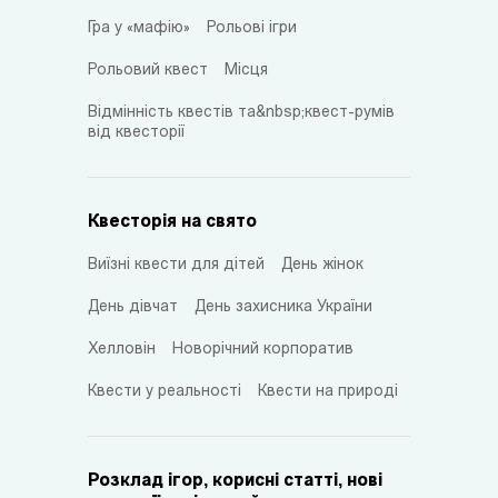
Гра у «мафію»
Рольові ігри
Рольовий квест
Місця
Відмінність квестів та&nbsp;квест-румів
від квесторії
Квесторія на свято
Виїзні квести для дітей
День жінок
День дівчат
День захисника України
Хелловін
Новорічний корпоратив
Квести у реальності
Квести на природі
Розклад ігор, корисні статті, нові