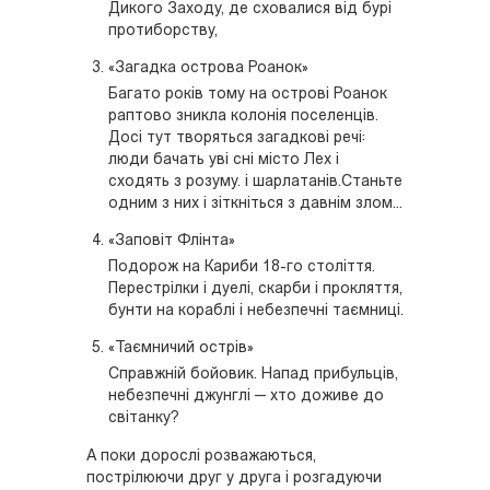
Дикого Заходу, де сховалися від бурі
протиборству,
«Загадка острова Роанок»
Багато років тому на острові Роанок
раптово зникла колонія поселенців.
Досі тут творяться загадкові речі:
люди бачать уві сні місто Лех і
сходять з розуму. і шарлатанів.Станьте
одним з них і зіткніться з давнім злом...
«Заповіт Флінта»
Подорож на Кариби 18-го століття.
Перестрілки і дуелі, скарби і прокляття,
бунти на кораблі і небезпечні таємниці.
«Таємничий острів»
Справжній бойовик. Напад прибульців,
небезпечні джунглі — хто доживе до
світанку?
А поки дорослі розважаються,
пострілюючи друг у друга і розгадуючи