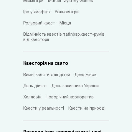
Міські ігри
Murder Mystery Games
Гра у «мафію»
Рольові ігри
Рольовий квест
Місця
Відмінність квестів та&nbsp;квест-румів
від квесторії
Квесторія на свято
Виїзні квести для дітей
День жінок
День дівчат
День захисника України
Хелловін
Новорічний корпоратив
Квести у реальності
Квести на природі