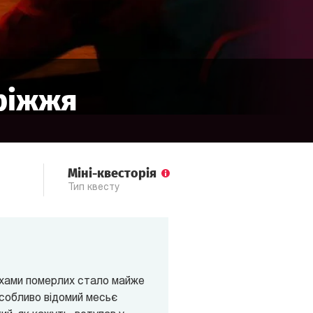
ріжжя
Міні-квесторія
Тип квесту
духами померлих стало майже
особливо відомий месьє