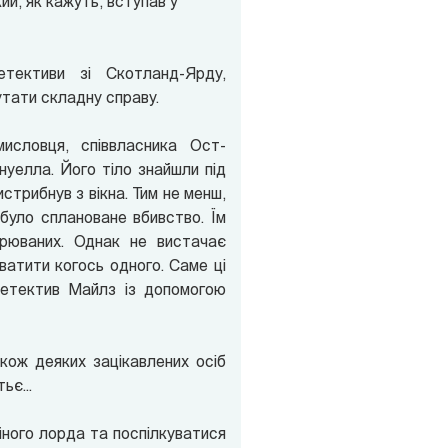
й, як кажуть, вступав у
тективи зі Скотланд-Ярду,
тати складну справу.
исловця, співвласника Ост-
рнуелла. Його тіло знайшли під
вистрибнув з вікна. Тим не менш,
було сплановане вбивство. Їм
зрюваних. Однак не вистачає
ватити когось одного. Саме ці
детектив Майлз із допомогою
кож деяких зацікавлених осіб
ьє...
ійного лорда та поспілкуватися