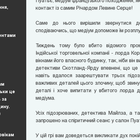
Пуатьє, медіум французького походження, яки
ння,
контакт із самим Річардом Левине Серце!
Саме до нього вирішили звернутися де
сподіваючись, що медіум допоможе їм розплу
ентами
Тиждень тому було вбито відомого пром
Індійської торговельної компанії - лорда Ко
вікнами його власного будинку, так, ніби він 
детективи Скотланд-Ярду впевнені, що це 
навіть вдалося заарештувати трьох підо
важливих деталей цього злочину, щоб звину
ам
деталі і хоче випитати у вбитого лорда 
льки це
медіума.
 за
ину.
Усіх підозрюваних, детектива Майлза, а та
)
запрошено на спіритичний сеанс у салон Пуат
ловікам
У цій грі вам доведеться викликати дух пок