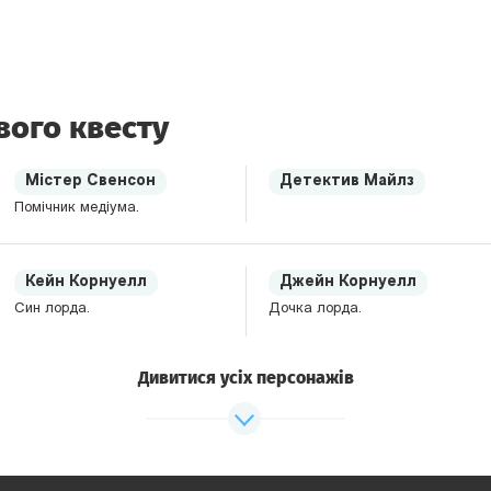
вого квесту
Містер Свенсон
Детектив Майлз
Помічник медіума.
Кейн Корнуелл
Джейн Корнуелл
Син лорда.
Дочка лорда.
Дивитися усіх персонажів
Генрі
Слуга лорда, підозрюваний.