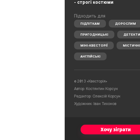
- строгі костюми
Підходить для
ПІДЛІТКАМ
ДОРОСЛИМ
ПРИГОДНИЦЬКІ
ДЕТЕКТИ
МІНІ-КВЕСТОРІЇ
МІСТИЧНІ
АНГЛІЙСЬКІ
©
2013 «Квесторія»
Автор: Костянтин Корсун
Редактор: Олексій Корсун
Художник: Іван Тихонов
Хочу зіграти