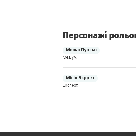
Персонажі рольо
Месьє Пуатьє
Медіум.
Місіс Баррет
Експерт.
Кріс Уорф
Партнер лорда, підозрюваний.