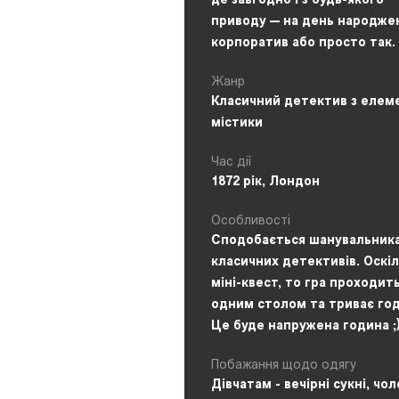
де завгодно і з будь-якого
приводу — на день народже
корпоратив або просто так.
Жанр
Класичний детектив з елем
містики
Час дії
1872 рік, Лондон
Особливості
Сподобається шанувальник
класичних детективів. Оскі
міні-квест, то гра проходить
одним столом та триває год
Це буде напружена година ;
Побажання щодо одягу
Дівчатам - вечірні сукні, чо