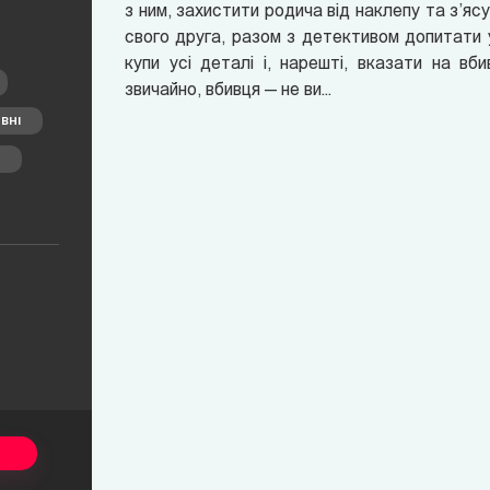
з ним, захистити родича від наклепу та з’я
свого друга, разом з детективом допитати 
купи усі деталі і, нарешті, вказати на в
звичайно, вбивця — не ви...
ВНІ