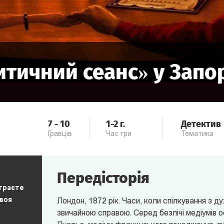
итичний сеанс
» у
Запо
7
-
10
1-2
г.
Детектив
Гравців
Час гри
Тематика
Передісторія
 граєте
своя
Лондон, 1872 рік. Часи, коли спілкування з 
звичайною справою. Серед безлічі медіумів 