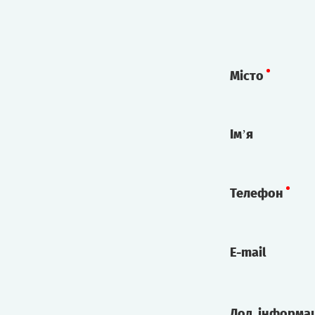
Місто
Ім’я
Телефон
E-mail
Дод. інформа