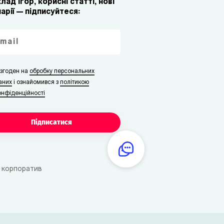
лад ігор, корисні статті, нові
арії — підписуйтеся:
 згоден на
обробку персональних
аних
i ознайомився з
політикою
онфіденційності
Підписатися
 корпоратив