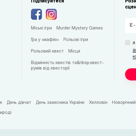
Підписуйтеся
Розк
сцен
Міські ігри
Murder Mystery Games
Гра у «мафію»
Рольові ігри
Я
д
Рольовий квест
Місця
к
Відмінність квестів та&nbsp;квест-
румів від квесторії
к
День дівчат
День захисника України
Хелловін
Новорічний
рироді