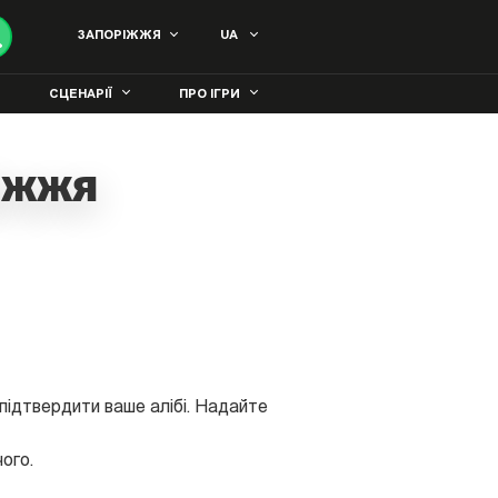
ЗАПОРІЖЖЯ
UA
СЦЕНАРІЇ
ПРО ІГРИ
ріжжя
б підтвердити ваше алібі. Надайте
ого.