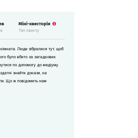
ив
Міні-квесторія
ка
Тип квесту
 кімната. Люди зібралися тут, щоб
ого було вбито за загадкових
рнутися по допомогу до медіуму.
здатні знайти докази, на
или. Що ж повідомить нам