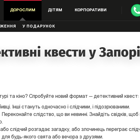
ДОРОСЛИМ
ДІТЯМ
КОРПОРАТИВИ
ДЖЕННЯ
У ПОДАРУНОК
ктивні квести у Запо
урі та кіно? Спробуйте новий формат — детективний квест:
вці. Інші стануть одночасно і слідчими, і підозрюваними.
. Переконайте слідство, що ви невинні. Знайдіть свідків, що
о.
 або слідчий розгадає загадку, або злочинець переграє слідч
 для будь-якого свята або вечора з друзями.