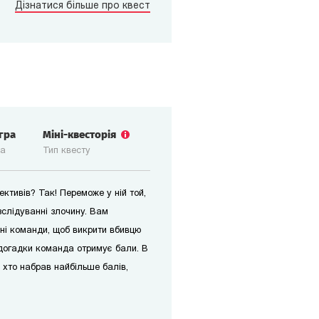
Дізнатися більше про квест
 гра
Міні-квесторія
ка
Тип квесту
ктивів? Так! Переможе у ній той,
зслідуванні злочину. Вам
ні команди, щоб викрити вбивцю
догадки команда отримує бали. В
і, хто набрав найбільше балів,