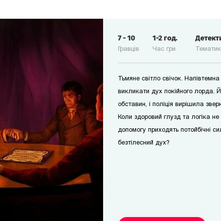
7
-
10
1-2
год.
Детект
Гравців
Час гри
Темати
Тьмяне світло свічок. Напівтемна
викликати дух покійного лорда. Й
обставин, і поліція вирішила зве
Коли здоровий глузд та логіка не 
допомогу приходять потойбічні с
безтілесний дух?