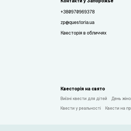
Контакти у Запорожье
+380970969378
zp@questoria.ua
Квесторія в обличчях
Квесторія на свято
Виїзні квести для дітей
День жіно
Квести у реальності
Квести на п