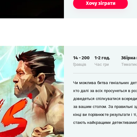
Хочу зіграти
14
-
200
1-2
год.
Збірна
Гравців
Час гри
Темати
Чи можлива битва геніальних дете
хто далі за всіх просунеться в ро
доведеться спілкуватися всереди
за вашим столом. За правильні з
кінці ви порівнюєте результати і т
стають найкращими детективами!