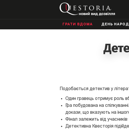
ГРАТИ ВДОМА
ДЕНЬ НАРО
Дете
Подобається детектив у літерат
Один гравець отримує роль вби
Гра побудована на спілкуванні
докази, що вказують на іншог
Фінал залежить від учасників:
Детективна Квесторія підійде