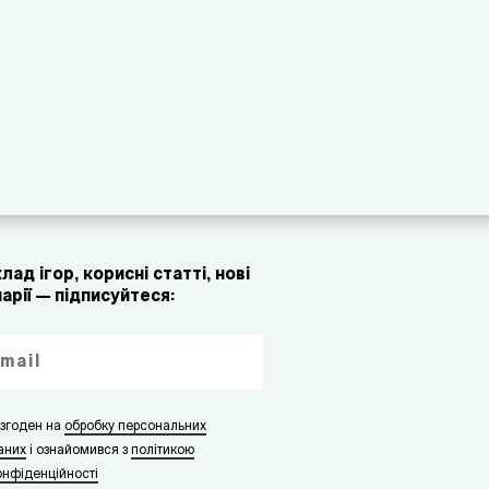
лад ігор, корисні статті, нові
арії — підписуйтеся:
 згоден на
обробку персональних
аних
i ознайомився з
політикою
онфіденційності