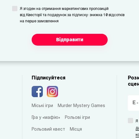
Я згоден на отримання маркетингових пропозицій
від Квесторії та подарунок за підписку: знижка 10 відсотків
на перше замовлення
Відправити
Підписуйтеся
Розк
сцен
Міські ігри
Murder Mystery Games
Гра у «мафію»
Рольові ігри
Я
д
Рольовий квест
Місця
к