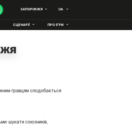
ЗАПОРІЖЖЯ
UA
СЦЕНАРІЇ
ПРО ІГРИ
жжя
дченим гравцям сподобається
ьми: шукати союзників,