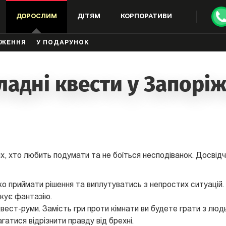
ДОРОСЛИМ
ДІТЯМ
КОРПОРАТИВИ
ДЖЕННЯ
У ПОДАРУНОК
ладні квести у Запорі
их, хто любить подумати та не боїться несподіванок. Досві
ко приймати рішення та виплутуватись з непростих ситуацій.
ркує фантазію.
вест-руми. Замість гри проти кімнати ви будете грати з люд
атися відрізнити правду від брехні.