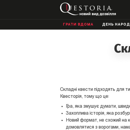
ГРАТИ ВДОМА
ДЕНЬ НАРО
Ск
Складні квести підходять для т
Квесторія, тому що це:
Гра, яка змушує думати, швид
Захоплива історія, яка розбу
Новий формат, не схожий на к
домовлятися з ворогами, намаг