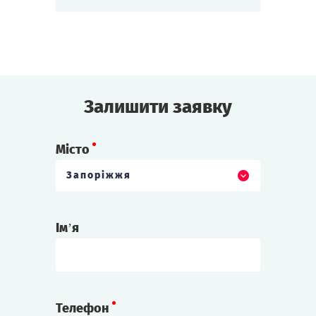
Ми починаємо детективний поєдинок!
Зіграти
Дивитися сценарій
Залишити заявку
Місто
Запоріжжя
Ім’я
Телефон