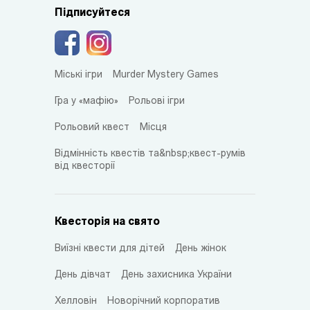
Підписуйтеся
Міські ігри
Murder Mystery Games
Гра у «мафію»
Рольові ігри
Рольовий квест
Місця
Відмінність квестів та&nbsp;квест-румів
від квесторії
Квесторія на свято
Виїзні квести для дітей
День жінок
День дівчат
День захисника України
Хелловін
Новорічний корпоратив