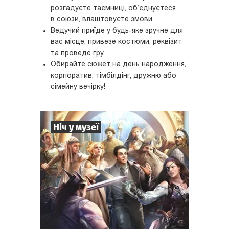
розгадуєте таємниці, об’єднуєтеся
в союзи, влаштовуєте змови.
Ведучий приїде у будь-яке зручне для
вас місце, привезе костюми, реквізит
та проведе гру.
Обирайте сюжет на день народження,
корпоратив, тімбілдінг, дружню або
сімейну вечірку!
Ніч у музеї
8
-
35
Гравців
2-3
год.
Час гри
Пригоди
Тематика
Квесторія
Тип квесту